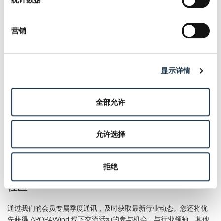
在我们的
会员页面
公布公司标志与网站链接。作为公司会
员，APQP4Wind会在
官方领英
上公布贵公司的加入，同
时，您还有机会出现在APQP4Wind网页与领英页面上的
营销
《
遇见会员
》系列文章中，为公司做宣传，同我们的关注者
分享贵公司的APQP4Wind之旅。
显示详情
全部允许
允许选择
拒绝
社区
通过我们的会员专属季度通讯，及时获取最新行业动态。您还将优
先获得 APQP4Wind 线下交流活动的参与机会，与行业领袖、其他