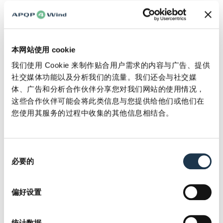
优惠
APQP4Wind 会员公司如需购买
行业标准技术规范
与
TIM
Wind手册
，可以享受20%专属优惠，以更低花销获取风能
本网站使用 cookie
行业最新指南与规范，满足贵公司对高质量的追求。
我们使用 Cookie 来制作贴合用户需求的内容与广告、提供
社交媒体功能以及分析我们的流量。我们还会与社交媒
体、广告和分析合作伙伴分享您对我们网站的使用情况，
这些合作伙伴可能会将此类信息与您提供给他们或他们在
您使用其服务的过程中收集的其他信息相结合。
同
必要的
意
选
择
偏好设置
支持
统计数据